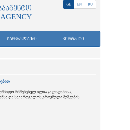
GE
EN
RU
ᲡᲐᲐᲒᲔᲜᲢᲝ
 AGENCY
ᲒᲐᲜᲪᲮᲐᲓᲔᲑᲔᲑᲘ
ᲙᲝᲜᲢᲐᲥᲢᲘ
რებით
ელმწიფო რწმუნებულ ილია ჯალაღანიას,
ნსა და საქართველოს ეროვნული მუზეუმის