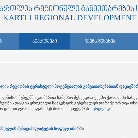
ᲥᲐᲠᲗᲚᲘᲡ ᲠᲔᲒᲘᲝᲜᲣᲚᲘ ᲒᲐᲜᲕᲘᲗᲐᲠᲔᲑᲘᲡ 
 KARTLI REGIONAL DEVELOPMENT
Ბ
ᲡᲘᲐᲮᲚᲔᲔᲑᲘ
ᲩᲕᲔᲜᲡ ᲨᲔᲡᲐᲮᲔᲑ
თლის რეგიონის ტურისტული პოტენციალის განვითარებასთან დაკავში
 ბოლნისის მუზეუმში გაიმართა სამუშაო შეხვედრა ქვემო ქართლში სახ
ეობის დაცვის ეროვნული სააგენტოს გენერალურ დირექტორ თეა ონია
 დავით ლორთქიფანიძეს შორის. შეხვედრას...
ვრცლად
არნეულის მუნიციპალიტეტის სოფელ იმირში