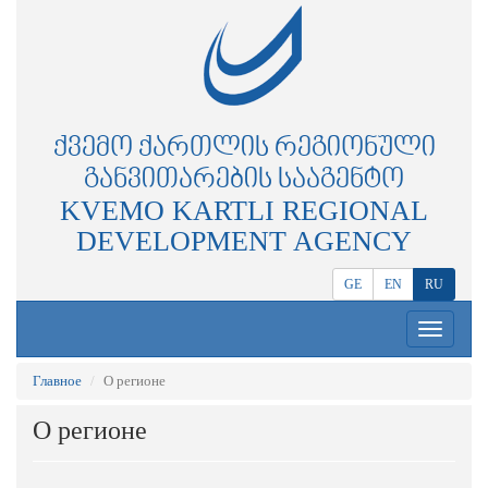
ᲥᲕᲔᲛᲝ ᲥᲐᲠᲗᲚᲘᲡ ᲠᲔᲒᲘᲝᲜᲣᲚᲘ
ᲒᲐᲜᲕᲘᲗᲐᲠᲔᲑᲘᲡ ᲡᲐᲐᲒᲔᲜᲢᲝ
KVEMO KARTLI REGIONAL
DEVELOPMENT AGENCY
GE
EN
RU
Toggle
navigation
Главное
О регионе
О регионе