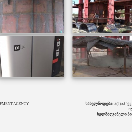
OPMENT AGENCY
სახელწოდება:
ა(ა)იპ "
ი
ხელმძღვანელი პი