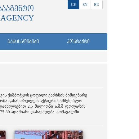
GE
EN
RU
ᲡᲐᲐᲒᲔᲜᲢᲝ
 AGENCY
ᲒᲐᲜᲪᲮᲐᲓᲔᲑᲔᲑᲘ
ᲙᲝᲜᲢᲐᲥᲢᲘ
ავის ქიმბოჭკოს ყოფილი ქარხნის მიმდებარე
სტორმა განახორციელა აქტიური სამშენებლო
ია დაახლოებით 2,5 მილიონი ა.შ.შ დოლარის
5-80 ადამიანი დასაქმდება. მომავალში