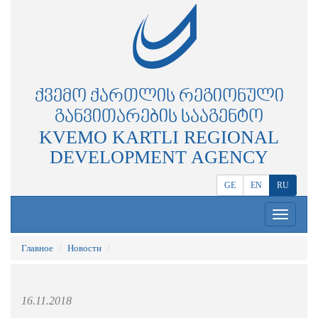
ᲥᲕᲔᲛᲝ ᲥᲐᲠᲗᲚᲘᲡ ᲠᲔᲒᲘᲝᲜᲣᲚᲘ
ᲒᲐᲜᲕᲘᲗᲐᲠᲔᲑᲘᲡ ᲡᲐᲐᲒᲔᲜᲢᲝ
KVEMO KARTLI REGIONAL
DEVELOPMENT AGENCY
GE
EN
RU
Toggle
navigation
Главное
Новости
16.11.2018