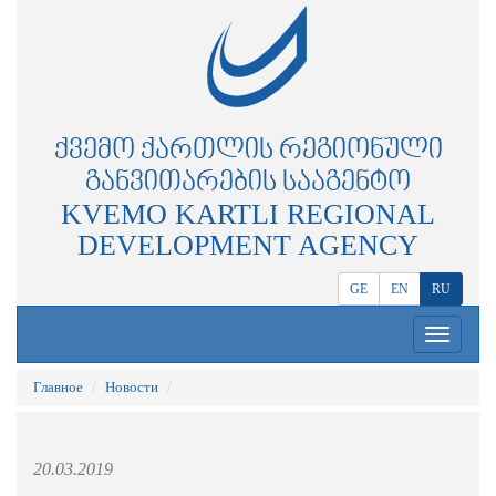
ᲥᲕᲔᲛᲝ ᲥᲐᲠᲗᲚᲘᲡ ᲠᲔᲒᲘᲝᲜᲣᲚᲘ
ᲒᲐᲜᲕᲘᲗᲐᲠᲔᲑᲘᲡ ᲡᲐᲐᲒᲔᲜᲢᲝ
KVEMO KARTLI REGIONAL
DEVELOPMENT AGENCY
GE
EN
RU
Toggle
navigation
Главное
Новости
20.03.2019