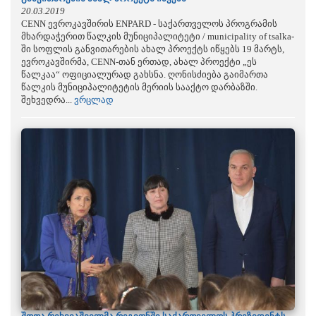
20.03.2019
CENN ევროკავშირის ENPARD - საქართველოს პროგრამის
მხარდაჭერით წალკის მუნიციპალიტეტი / municipality of tsalka-
ში სოფლის განვითარების ახალ პროექტს იწყებს 19 მარტს,
ევროკავშირმა, CENN-თან ერთად, ახალ პროექტი „ეს
წალკაა“ ოფიციალურად გახსნა. ღონისძიება გაიმართა
წალკის მუნიციპალიტეტის მერიის სააქტო დარბაზში.
შეხვედრა...
ვრცლად