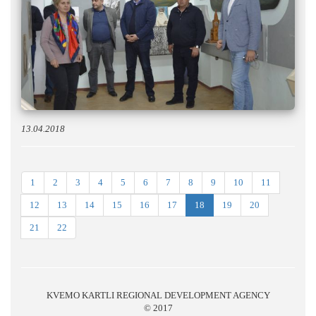
13.04.2018
1
2
3
4
5
6
7
8
9
10
11
12
13
14
15
16
17
18
19
20
21
22
KVEMO KARTLI REGIONAL DEVELOPMENT AGENCY
© 2017