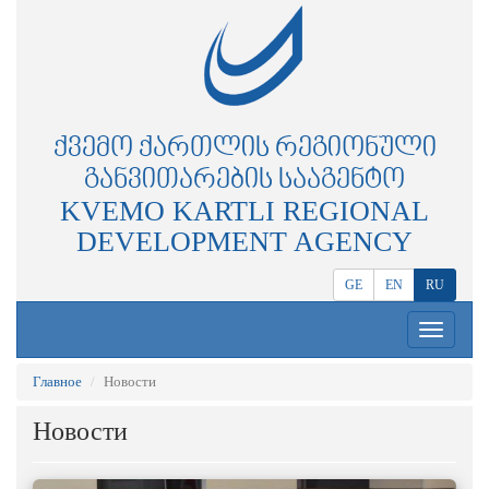
ᲥᲕᲔᲛᲝ ᲥᲐᲠᲗᲚᲘᲡ ᲠᲔᲒᲘᲝᲜᲣᲚᲘ
ᲒᲐᲜᲕᲘᲗᲐᲠᲔᲑᲘᲡ ᲡᲐᲐᲒᲔᲜᲢᲝ
KVEMO KARTLI REGIONAL
DEVELOPMENT AGENCY
GE
EN
RU
Toggle
navigation
Главное
Новости
Новости