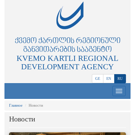
ᲥᲕᲔᲛᲝ ᲥᲐᲠᲗᲚᲘᲡ ᲠᲔᲒᲘᲝᲜᲣᲚᲘ
ᲒᲐᲜᲕᲘᲗᲐᲠᲔᲑᲘᲡ ᲡᲐᲐᲒᲔᲜᲢᲝ
KVEMO KARTLI REGIONAL
DEVELOPMENT AGENCY
GE
EN
RU
Toggle
navigation
Главное
Новости
Новости