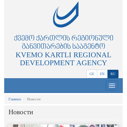
ᲥᲕᲔᲛᲝ ᲥᲐᲠᲗᲚᲘᲡ ᲠᲔᲒᲘᲝᲜᲣᲚᲘ
ᲒᲐᲜᲕᲘᲗᲐᲠᲔᲑᲘᲡ ᲡᲐᲐᲒᲔᲜᲢᲝ
KVEMO KARTLI REGIONAL
DEVELOPMENT AGENCY
GE
EN
RU
Toggle
navigation
Главное
Новости
Новости