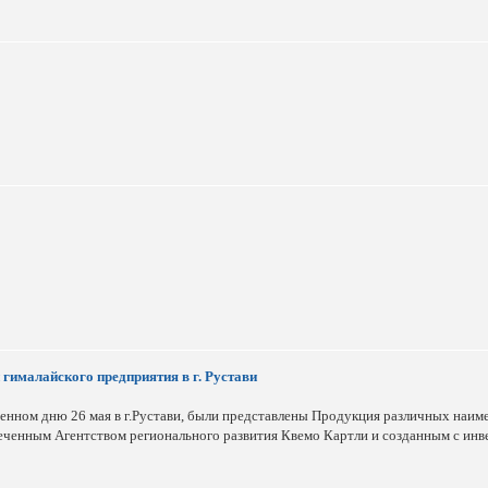
гималайского предприятия в г. Рустави
енном дню 26 мая в г.Рустави, были представлены Продукция различных наим
еченным Агентством регионального развития Квемо Картли и созданным с инве