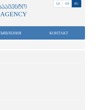
GE
EN
RU
ᲡᲐᲐᲒᲔᲜᲢᲝ
 AGENCY
БЪЯВЛЕНИЯ
КОНТАКТ