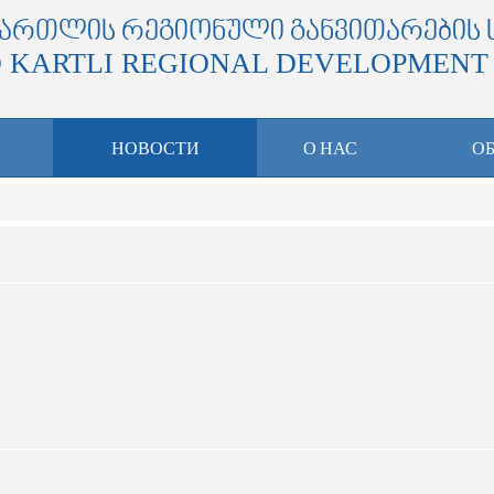
ᲥᲐᲠᲗᲚᲘᲡ ᲠᲔᲒᲘᲝᲜᲣᲚᲘ ᲒᲐᲜᲕᲘᲗᲐᲠᲔᲑᲘᲡ 
 KARTLI REGIONAL DEVELOPMENT
НОВОСТИ
О НАС
О