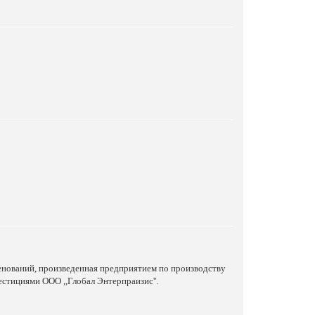
енований, произведенная предприятием по производству
стициями ООО ,,Глобал Энтерпраизис''.